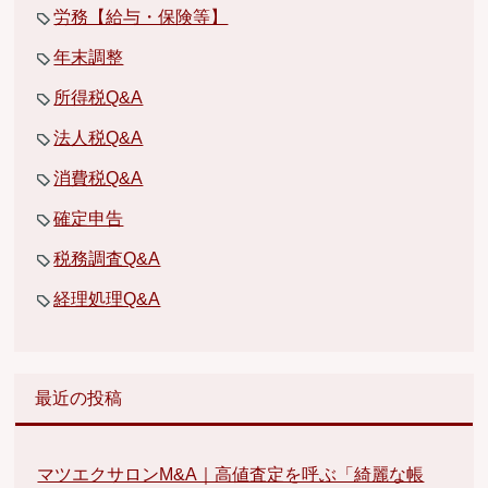
労務【給与・保険等】
年末調整
所得税Q&A
法人税Q&A
消費税Q&A
確定申告
税務調査Q&A
経理処理Q&A
最近の投稿
マツエクサロンM&A｜高値査定を呼ぶ「綺麗な帳