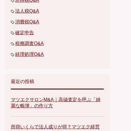
所得税Q&A
法人税Q&A
消費税Q&A
確定申告
税務調査Q&A
経理処理Q&A
最近の投稿
マツエクサロンM&A｜高値査定を呼ぶ「綺
麗な帳簿」の作り方
所得いくらで法人成りが得？マツエク経営