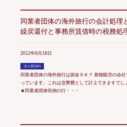
同業者団体の海外旅行の会計処理
繰戻還付と事務所賃借時の税務処
2012年6月16日
法人税Q&A
同業者団体の海外旅行は損金ＯＫ？ 着物販売の会
っています。これは交際費として計上できますで
★同業者団体恒例の行・・・